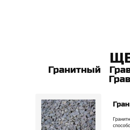
​Щ
Гранитный Гра
Гра
Гра
Гранитн
способо