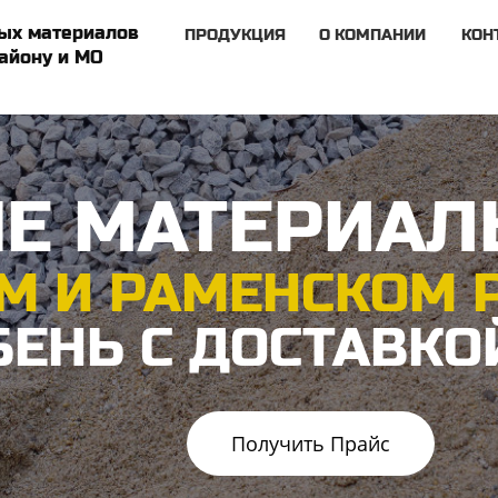
ых материалов
ПРОДУКЦИЯ
О КОМПАНИИ
КОН
айону и МО
Е МАТЕРИА
М И РАМЕНСКОМ 
БЕНЬ С ДОСТАВКО
Получить Прайс