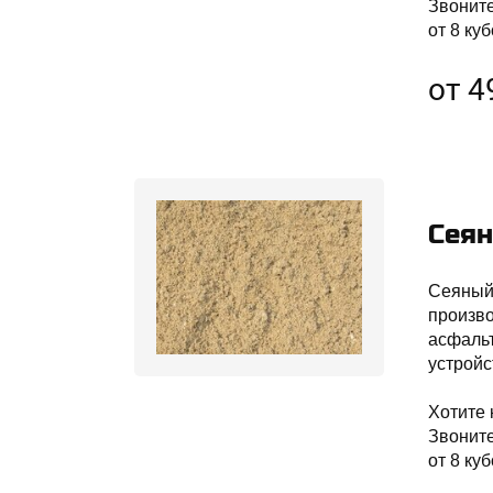
Звонит
от 8 куб
от 4
Сеян
Сеяный 
произво
асфальт
устройс
Хотите 
Звонит
от 8 куб