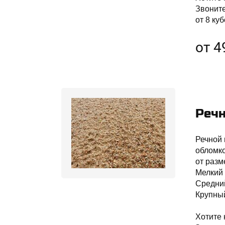
Звонит
от 8 куб
от 4
Речн
Речной 
обломко
от разм
Мелкий 
Средний
Крупный
Хотите 