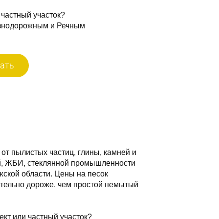
 частный участок?
езнодорожным и Речным
ать
от пылистых частиц, глины, камней и
ей, ЖБИ, стеклянной промышленности
жской области. Цены на песок
ительно дороже, чем простой немытый
ект или частный участок?