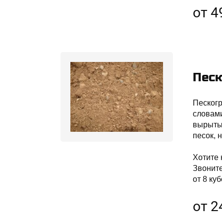
от 4
Песк
Пескогр
словами
вырытых
песок, 
Хотите 
Звонит
от 8 куб
от 2