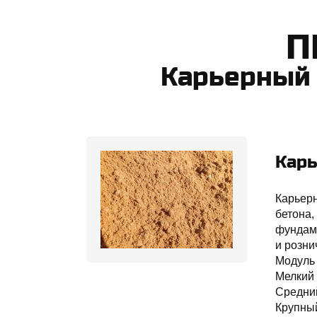
​
Карьерный
Карь
Карьерн
бетона,
фундаме
и розни
Модуль 
Мелкий 
Средни
Крупны