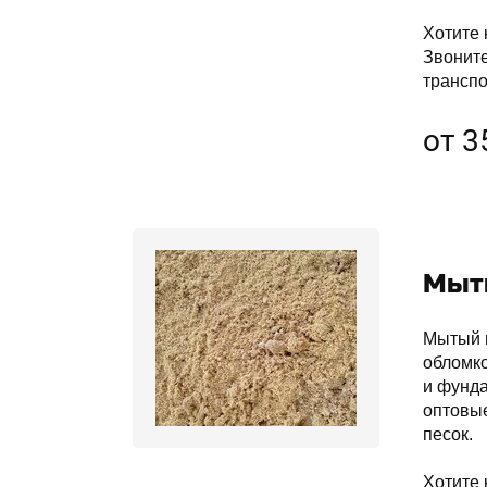
Хотите 
Звонит
транспо
от 3
Мыт
Мытый п
обломко
и фунда
оптовые
песок.
Хотите 