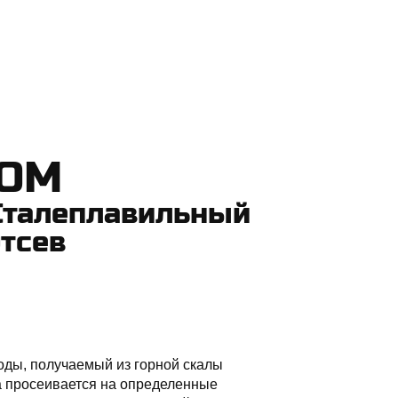
КОМ
талеплавильный
тсев
оды, получаемый из горной скалы
а просеивается на определенные