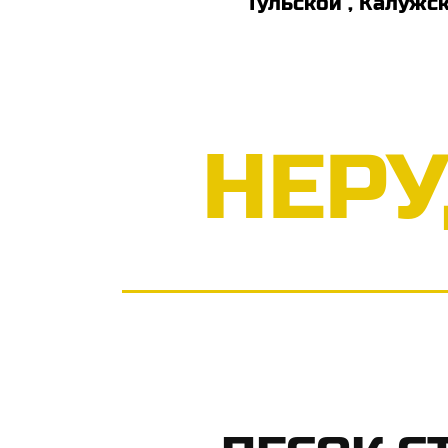
Тульской , Калужс
НЕР