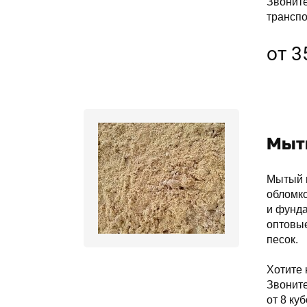
Звонит
транспо
от 3
Мыт
Мытый п
обломко
и фунда
оптовые
песок.
Хотите 
Звонит
от 8 куб