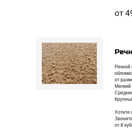
от 4
Речн
Речной 
обломко
от разм
Мелкий 
Средний
Крупный
Хотите 
Звонит
от 8 куб