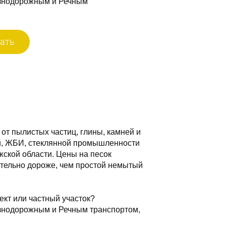
езнодорожным и Речным
ать
от пылистых частиц, глины, камней и
ей, ЖБИ, стеклянной промышленности
жской области. Цены на песок
ительно дороже, чем простой немытый
ект или частный участок?
знодорожным и Речным транспортом,