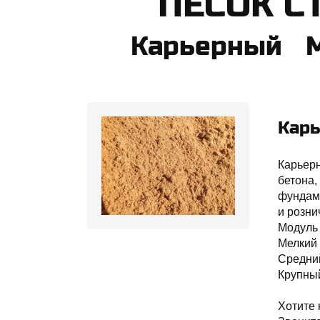
​ПЕСОК 
Карьерный 
Карь
Карьерн
бетона,
фундаме
и розни
Модуль 
Мелкий 
Средни
Крупны
Хотите 