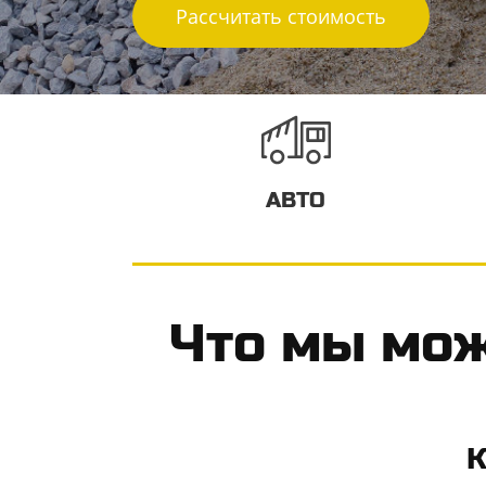
Рассчитать стоимость
АВТО
​Что мы мож
К