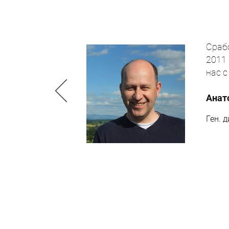
Доста
буду 
Понра
Иван 
Ген. д