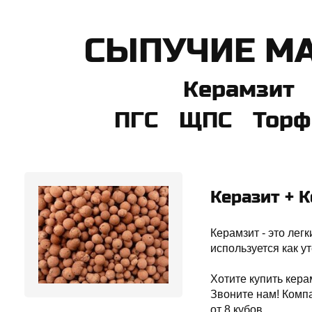
СЫПУЧИЕ М
Керамзит
ПГС ЩПС Торф 
Керазит + 
Керамзит - это лег
используется как у
Хотите купить кера
Звоните нам! Комп
от 8 кубов.