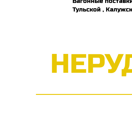
Вагонные поставки
Тульской , Калужс
НЕРУ