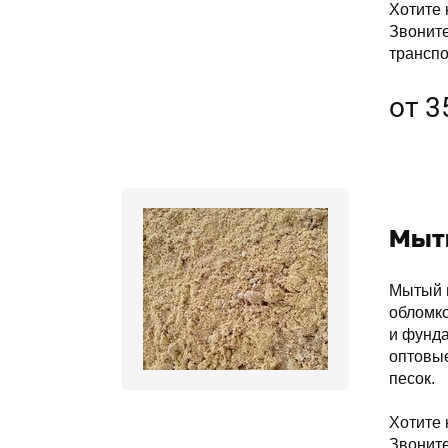
Хотите 
Звонит
транспо
от 3
Мыт
Мытый п
обломко
и фунда
оптовые
песок.
Хотите 
Звонит