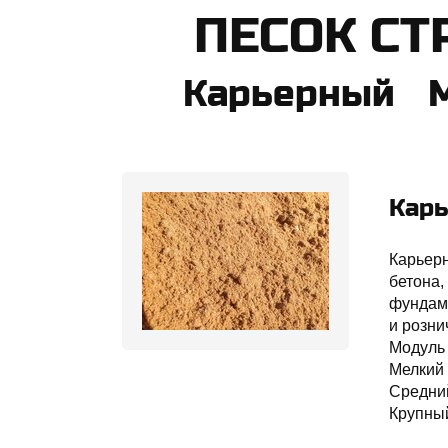
​ПЕСОК С
Карьерный 
Карь
Карьерн
бетона,
фундаме
и розни
Модуль 
Мелкий 
Средни
Крупны