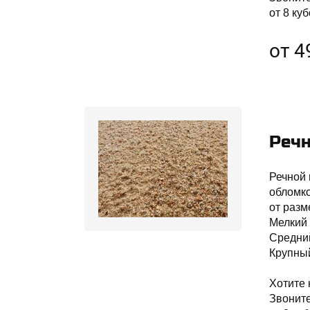
от 8 куб
от 4
Речн
Речной 
обломко
от разм
Мелкий 
Средний
Крупный
Хотите 
Звонит