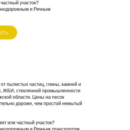
 частный участок?
езнодорожным и Речным
ать
от пылистых частиц, глины, камней и
ей, ЖБИ, стеклянной промышленности
жской области. Цены на песок
ительно дороже, чем простой немытый
ект или частный участок?
знодорожным и Речным транспортом,