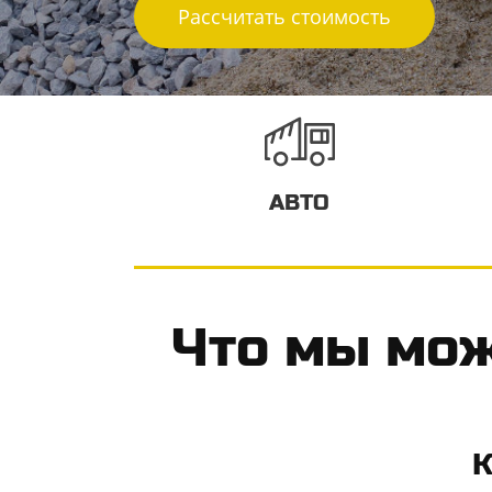
Рассчитать стоимость
АВТО
​Что мы мож
К